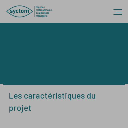
Accèder directement au contenu
Ouvr
Les caractéristiques du
projet