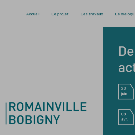
Accueil
Le projet
Les travaux
Le dialogu
De
ac
23
juin
08
avr.