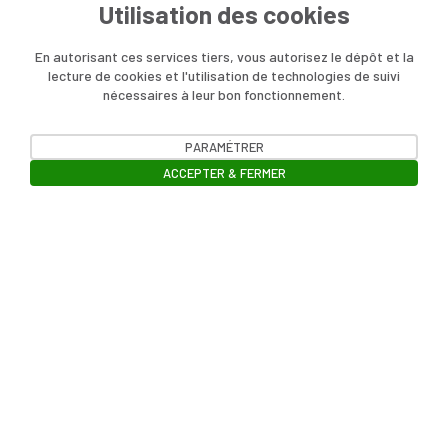
Utilisation des cookies
En autorisant ces services tiers, vous autorisez le dépôt et la
lecture de cookies et l'utilisation de technologies de suivi
nécessaires à leur bon fonctionnement.
PARAMÉTRER
ACCEPTER & FERMER
Ouvrir la barre de gestion des cookie
Contact
Charte de modération
Inscription à la lettre d'information
Politique de confidentialité des données
Mentions légales