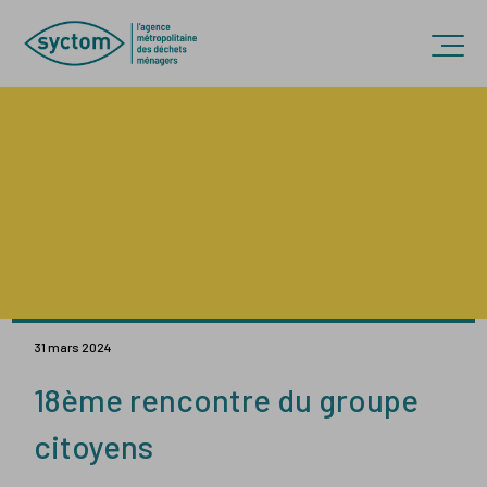
Accèder directement au contenu
Ouvr
31 mars 2024
18ème rencontre du groupe
citoyens